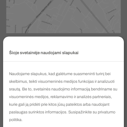
Prenumeruokite mūsų naujienlaiškį
Šioje svetainėje naudojami slapukai
El.
paštas
Naudojame slapukus, kad galėtume suasmeninti turinį bei
PRENUMERUOTI
skelbimus, teikti visuomeninės medijos funkcijas ir analizuoti
srautą. Be to, svetainės naudojimo informaciją bendriname su
Susipažinau ir sutinku su
privatumo politika
visuomeninės medijos, reklamavimo ir analizės partneriais,
kurie gali ją pridėti prie kitos jūsų pateiktos arba naudojant
info@voc.lt
paslaugas surinktos informacijos. Susipažinkite su
privatumo
Ukmergės g. 322 / Perkūnkiemio g. 1, Vilnius
politika
.
+370 690 11 113