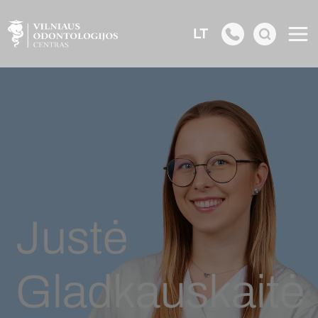
LT
Justė
Gladkauskaitė