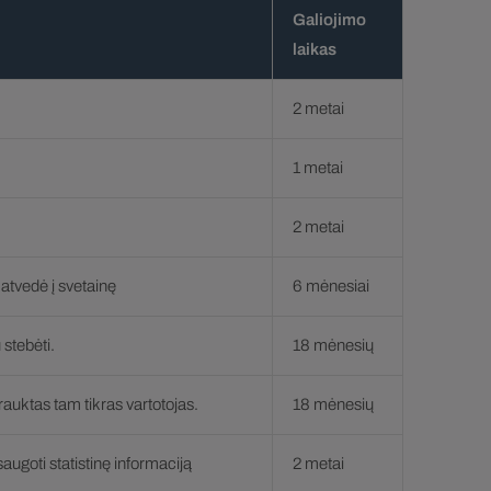
Galiojimo
laikas
2 metai
1 metai
2 metai
 atvedė į svetainę
6 mėnesiai
 stebėti.
18 mėnesių
rauktas tam tikras vartotojas.
18 mėnesių
augoti statistinę informaciją
2 metai