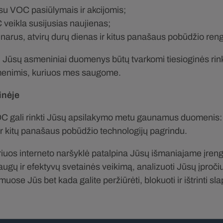
 su VOC pasiūlymais ir akcijomis;
 veikla susijusias naujienas;
inarus, atvirų durų dienas ir kitus panašaus pobūdžio reng
ad Jūsų asmeniniai duomenys būtų tvarkomi tiesioginės rink
omenimis, kuriuos mes saugome.
inėje
C gali rinkti Jūsų apsilakymo metu gaunamus duomenis: IP 
 ir kitų panašaus pobūdžio technologijų pagrindu.
kuriuos interneto naršyklė patalpina Jūsų išmaniajame įren
saugų ir efektyvų svetainės veikimą, analizuoti Jūsų įproči
uose Jūs bet kada galite peržiūrėti, blokuoti ir ištrinti sla