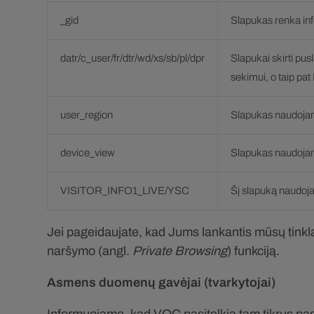
_gid
Slapukas renka info
datr/c_user/fr/dtr/wd/xs/sb/pl/dpr
Slapukai skirti pu
sekimui, o taip pa
user_region
Slapukas naudojama
device_view
Slapukas naudojama
VISITOR_INFO1_LIVE/YSC
Šį slapuką naudoja
Jei pageidaujate, kad Jums lankantis mūsų tink
naršymo (angl.
Private Browsing
) funkciją.
Asmens duomenų gavėjai (tvarkytojai)