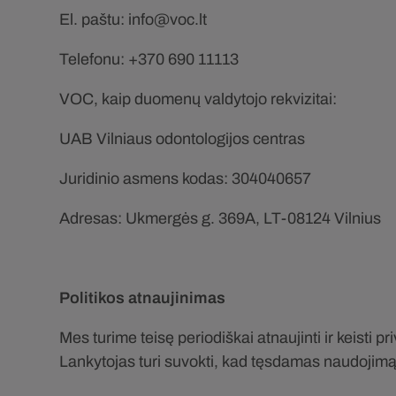
El. paštu: info@voc.lt
Telefonu: +370 690 11113
VOC, kaip duomenų valdytojo rekvizitai:
UAB Vilniaus odontologijos centras
Juridinio asmens kodas: 304040657
Adresas: Ukmergės g. 369A, LT-08124 Vilnius
Politikos atnaujinimas
Mes turime teisę periodiškai atnaujinti ir keisti 
Lankytojas turi suvokti, kad tęsdamas naudojimąsi 