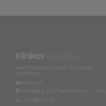
kontaktai
Klinikos
UAB “VILNIAUS ODONTOLOGIJOS
CENTRAS”
info@voc.lt
Ukmergės g. 322 / Perkūnkiemio g. 1, Vilni
+370 690 11 113