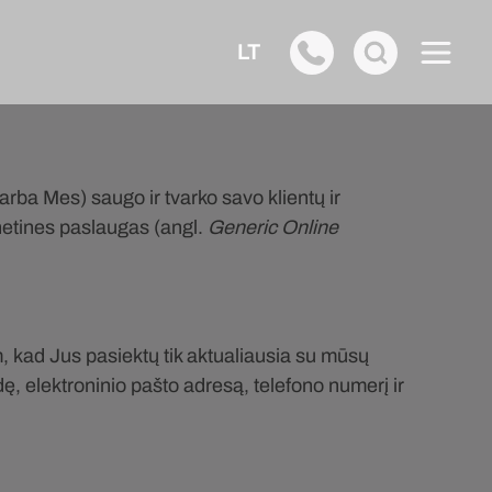
LT
arba Mes) saugo ir tvarko savo klientų ir
netines paslaugas (angl.
Generic Online
, kad Jus pasiektų tik aktualiausia su mūsų
, elektroninio pašto adresą, telefono numerį ir