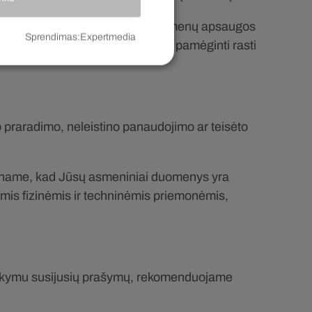
e kreiptis į Valstybinę asmens duomenų apsaugos
Sprendimas
:
Expertmedia
rečiai problemai susisiekti ir pamėginti rasti
 praradimo, neleistino panaudojimo ar teisėto
riname, kad Jūsų asmeniniai duomenys yra
omis fizinėmis ir techninėmis priemonėmis,
varkymu susijusių prašymų, rekomenduojame