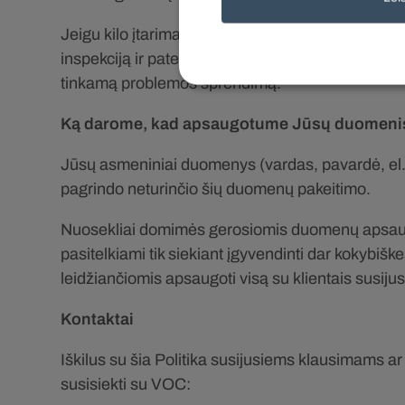
Jeigu kilo įtarimas, kad Jūsų asmens duomenys y
inspekciją ir pateikti skundą. Daugiau informacij
tinkamą problemos sprendimą.
Ką darome, kad apsaugotume Jūsų duomeni
Jūsų asmeniniai duomenys (vardas, pavardė, el. 
pagrindo neturinčio šių duomenų pakeitimo.
Nuosekliai domimės gerosiomis duomenų apsaugo
pasitelkiami tik siekiant įgyvendinti dar kokybi
leidžiančiomis apsaugoti visą su klientais susijus
Kontaktai
Iškilus su šia Politika susijusiems klausimams
susisiekti su VOC: