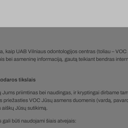
ina, kaip UAB Vilniaus odontologijos centras (toliau – VOC 
s bei asmeninę informaciją, gautą teikiant bendras inter
daros tikslais
Jums priimtinas bei naudingas, ir kryptingai dirbame tam
šios priežasties VOC Jūsų asmens duomenis (vardą, pavardę
us aiškų Jūsų sutikimą.
gali būti naudojami šiais atvejais: