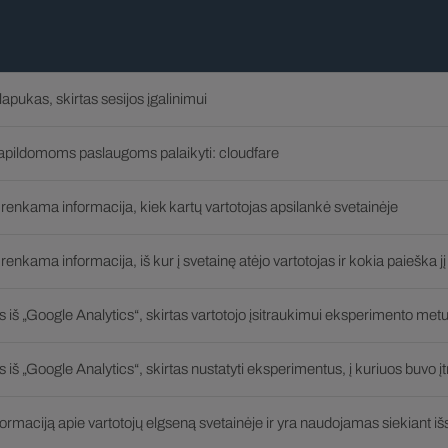
apukas, skirtas sesijos įgalinimui
papildomoms paslaugoms palaikyti: cloudfare
 renkama informacija, kiek kartų vartotojas apsilankė svetainėje
renkama informacija, iš kur į svetainę atėjo vartotojas ir kokia paieška jį
iš „Google Analytics“, skirtas vartotojo įsitraukimui eksperimento metu
iš „Google Analytics“, skirtas nustatyti eksperimentus, į kuriuos buvo įt
rmaciją apie vartotojų elgseną svetainėje ir yra naudojamas siekiant išs