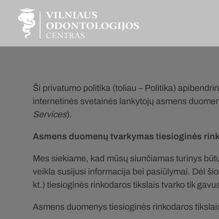
Ši privatumo politika (toliau – Politika) apibendr
internetinės svetainės lankytojų asmens duomeni
Services
).
Asmens duomenų tvarkymas tiesioginės rinko
Mes siekiame, kad mūsų siunčiamas turinys būtų 
veikla susijusi informacija bei pasiūlymai. Dėl 
kt.) tiesioginės rinkodaros tikslais tvarko tik gav
Asmens duomenys tiesioginės rinkodaros tikslais 