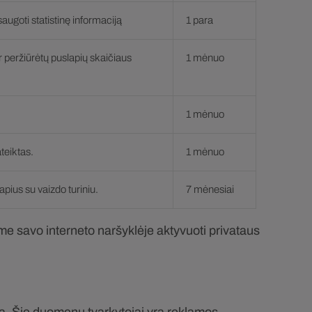
augoti statistinę informaciją
1 para
r peržiūrėtų puslapių skaičiaus
1 mėnuo
1 mėnuo
teiktas.
1 mėnuo
pius su vaizdo turiniu.
7 mėnesiai
 savo interneto naršyklėje aktyvuoti privataus