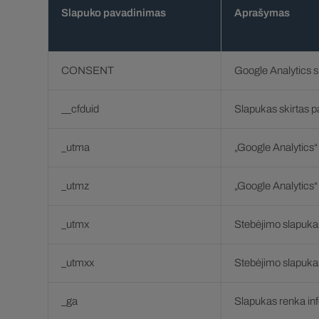
Slapuko pavadinimas
Aprašymas
CONSENT
Google Analytics sl
__cfduid
Slapukas skirtas 
_utma
„Google Analytics“
_utmz
„Google Analytics“ 
_utmx
Stebėjimo slapukas 
_utmxx
Stebėjimo slapukas 
_ga
Slapukas renka info