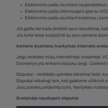
Elektroniniu paštu siunčiant naujienlaiškius
Elektroniniu paštu informuojant apie su VOC
Elektroniniu paštu siunčiant kvietimus į sem
Jūs galite bet kada išreikšti savo nesutikimą, k
Jūs turite teisę susipažinti su savo asmens du
Asmens duomenų tvarkymas interneto sveta
Jeigu lankotės mūsų internetinėje svetainėje, VO
Duomenys yra renkami slapukų (angl.
Cookies
)
Slapukai – nedidelės apimties tekstiniai failai, 
Slapukai reikalingi tam, kad galėtume užtikrinti 
Jūsų poreikių priderintą turinį. Naršyklės nustatym
Svetainėje naudojami slapukai