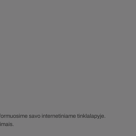
 informuosime savo internetiniame tinklalapyje.
timais.