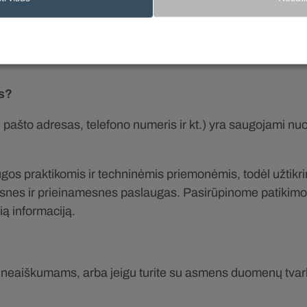
ra tvarkomi neteisėtai ir pažeidžiant Jūsų teises, galit
os rasite
čia.
VOC rekomenduoja iškilus neaiškumams ar konk
s?
pašto adresas, telefono numeris ir kt.) yra saugojami nuo
s praktikomis ir techninėmis priemonėmis, todėl užtik
škesnes ir prieinamesnes paslaugas. Pasirūpinome patikim
ią informaciją.
 ar neaiškumams, arba jeigu turite su asmens duomenų t