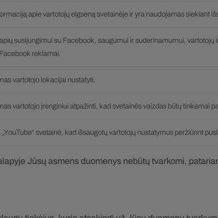
rmaciją apie vartotojų elgseną svetainėje ir yra naudojamas siekiant išs
slapių susijungimui su Facebook, saugumui ir suderinamumui, vartotojų i
t Facebook reklamai.
s vartotojo lokacijai nustatyti.
s vartotojo įrenginiui atpažinti, kad svetainės vaizdas būtų tinkamai pa
 „YouTube“ svetainė, kad išsaugotų vartotojų nustatymus peržiūrint pusla
lalapyje Jūsų asmens duomenys nebūtų tvarkomi, patariame