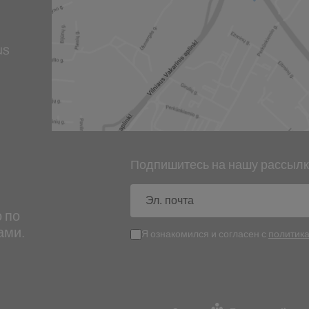
us
Подпишитесь на нашу рассылк
Эл.
почта
 по
ами.
Я ознакомился и согласен с
политик